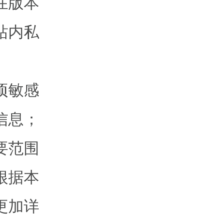
在版本
站内私
项敏感
信息；
要范围
根据本
更加详