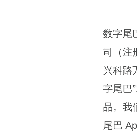
数字尾
司（注
兴科路万
字尾巴
品。我
尾巴 A